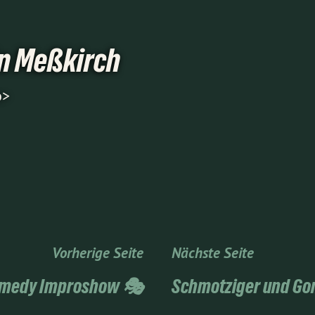
in Meßkirch
b>
Vorherige Seite
Nächste Seite
omedy Improshow 🎭
Schmotziger und Go