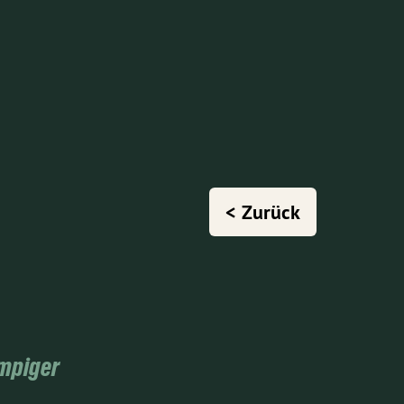
< Zurück
mpiger